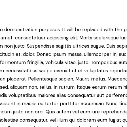
to demonstration purposes. It will be replaced with the 
amet, consectetuer adipiscing elit. Morbi scelerisque luct
m non justo. Suspendisse sagittis ultrices augue. Duis s
licitudin et, dolor. Donec ipsum massa, ullamcorper in, au
fermentum fringilla, vehicula vitae, justo. Temporibus a
erum necessitatibus saepe eveniet ut et voluptates repudi
n placerat. Pellentesque sapien. Mauris metus. Maecenas
tus sed, aliquam non, tellus. In rutrum. Itaque earum rerum 
endis voluptatibus maiores alias consequatur aut perferend
raesent in mauris eu tortor porttitor accumsan. Nunc tinc
ndum justo non orci. Quis autem vel eum iure reprehender
molestiae consequatur, vel illum qui dolorem eum fugiat q