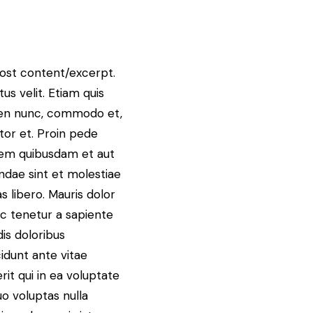
post content/excerpt.
us velit. Etiam quis
apien nunc, commodo et,
ctor et. Proin pede
utem quibusdam et aut
andae sint et molestiae
 libero. Mauris dolor
hic tenetur a sapiente
is doloribus
idunt ante vitae
it qui in ea voluptate
uo voluptas nulla