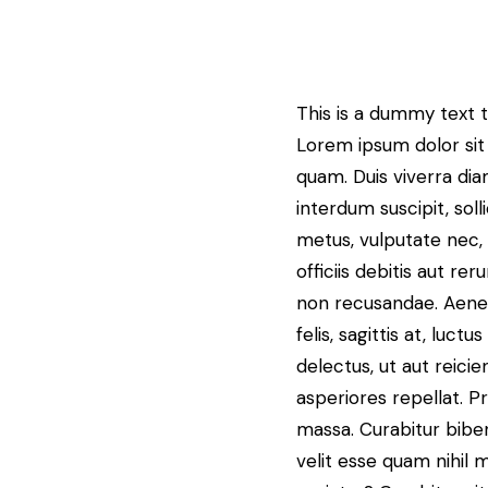
This is a dummy text 
Lorem ipsum dolor sit 
quam. Duis viverra dia
interdum suscipit, sol
metus, vulputate nec, 
officiis debitis aut r
non recusandae. Aenea
felis, sagittis at, luc
delectus, ut aut reici
asperiores repellat. P
massa. Curabitur bibe
velit esse quam nihil 