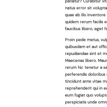
pariatur? Curabitur vi
natus error sit volu
quae ab illo inventore
quidem rerum facilis e
faucibus libero, eget fa
Proin pede metus, vulp
quibusdam et aut offic
repudiandae sint et m
Maecenas libero. Mauris
rerum hic tenetur a sa
perferendis doloribus 
tincidunt ante vitae m
reprehenderit qui in e
eum fugiat quo volupt
perspiciatis unde omn