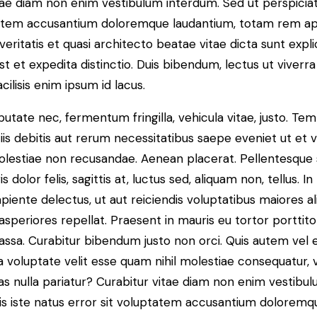
tae diam non enim vestibulum interdum. Sed ut perspiciat
ptatem accusantium doloremque laudantium, totam rem ap
 veritatis et quasi architecto beatae vitae dicta sunt exp
st et expedita distinctio. Duis bibendum, lectus ut viverr
cilisis enim ipsum id lacus.
utate nec, fermentum fringilla, vehicula vitae, justo. T
iis debitis aut rerum necessitatibus saepe eveniet ut et 
olestiae non recusandae. Aenean placerat. Pellentesque 
 dolor felis, sagittis at, luctus sed, aliquam non, tellus. 
piente delectus, ut aut reiciendis voluptatibus maiores a
asperiores repellat. Praesent in mauris eu tortor portti
assa. Curabitur bibendum justo non orci. Quis autem vel 
a voluptate velit esse quam nihil molestiae consequatur, 
as nulla pariatur? Curabitur vitae diam non enim vestibu
is iste natus error sit voluptatem accusantium doloremq