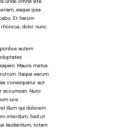
is unde omnis iste
eriam, eaque ipsa
licabo. Et harum
a rhoncus, dolor nunc
emporibus autem
voluptates
sapien. Mauris metus.
In rutrum. Itaque earum
lias consequatur aut
tor accumsan. Nunc
eum iure
vel illum qui dolorem
lum interdum. Sed ut
ue laudantium, totam